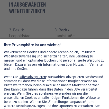
IN AUSGEWÄHLTEN
WIENER BEZIRKEN
2. Bezirk
3. Bezirk
Leopoldstadt
Landstraße
5. Bezirk
8. Bezirk
Margareten
Josefstadt
9. Bezirk
10. Bezirk
Alsergrund
Favoriten
12. Bezirk
14. Bezirk
Meidling
Penzing
15. Bezirk
17. Bezirk
Rudolfsheim-Fünfhaus
Hernals